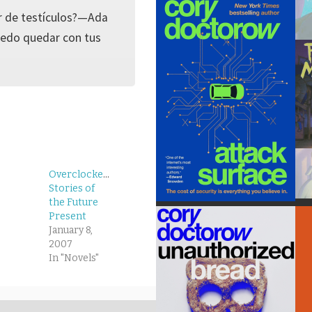
r de testículos?—Ada
uedo quedar con tus
Overclocked:
Stories of
the Future
Present
January 8,
2007
In "Novels"