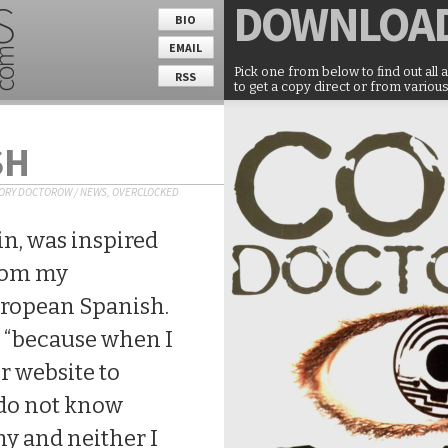
DOWNLOA
BIO
EMAIL
Pick one from below to find out all 
RSS
to get a copy direct or from various
SH
ORY DOCTOROW
/
NEWS
,
OVERCLOCKED
in, was inspired
rom my
uropean Spanish.
nd “because when I
ur website to
 do not know
ny and neither I