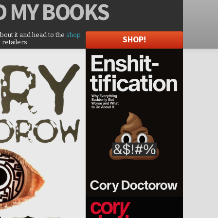
D
MY BOOKS
about it and head to the
shop
SHOP!
 retailers.