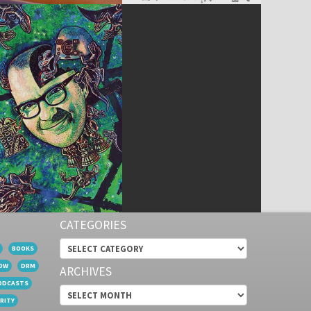
CATEGORIES
Categories
BOOKS
OW
DRM
ARCHIVES
ODCASTS
Archives
RITY