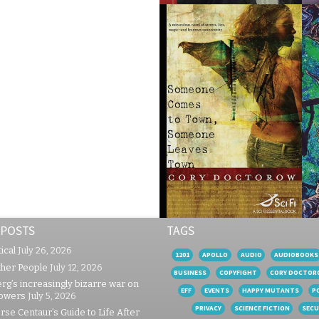
 POSTS
TAGS
ical
July 26, 2026
1201
APOLLO
AUDIO
AUDIOBOOKS
ther People
July 12, 2026
BUSINESS
COPYFIGHT
CORY DOCTOR
rg’s increasingly bizarre war on
EFF
EVENTS
HAPPY MUTANTS
P
lowers
July 5, 2026
PRIVACY
SCIENCE FICTION
SECU
se Centaur’s Guide to Life After