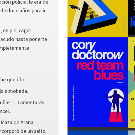
ión policial le era de
a de doce años para ir
, en pie, cagar-
 sacudo hasta ponerte
completamente
.
 he querido.
 la almohada.
 uñas—. Lamentarás
ncer.
 Icaza de Arana-
ncorporó de un salto.