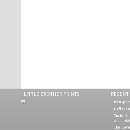
LITTLE BROTHER PRINTS
RECENT
Post-polit
Hell Is O
Zuckerbe
whistleb
The Rever