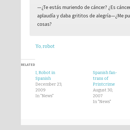
—¿Te estás muriendo de cáncer? ¿Es cánce
aplaudía y daba grititos de alegría—¿Me p
cosas?
Yo, robot
RELATED
I, Robot in
Spanish fan-
Spanish
trans of
December 23,
Printcrime
2009
August 30,
In "News"
2007
In "News"