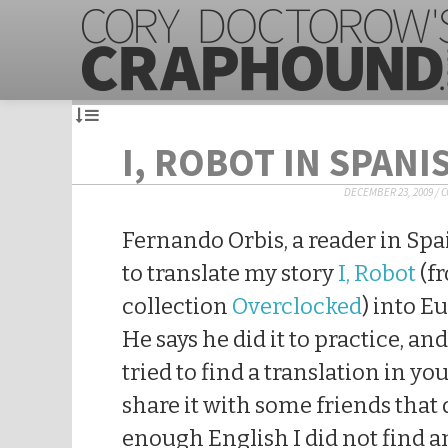
I, ROBOT IN SPANI
DECEMBER 23, 2009
/
C
Fernando Orbis, a reader in Spa
to translate my story
I, Robot
(f
collection
Overclocked
) into E
He says he did it to practice, a
tried to find a translation in yo
share it with some friends that
enough English I did not find a